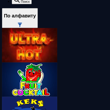
Поиск
По алфавиту