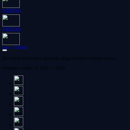
Crazy Monkey
VARVAR
9 000 руб.
FairyLand 2
VARVAR
10 000 руб.
FairyLand 2
user_1782841
12 500 руб.
Без учета бонусных средств, сбора баллов и очков опыта.
Just Jewels Deluxe
Anst555
Онлайн «1Win» © 1992 — 2026
5 000 руб.
BlackJack
Anst555
6 000 руб.
BlackJack
Anst555
7 000 руб.
BlackJack
Anst555
10 400 руб.