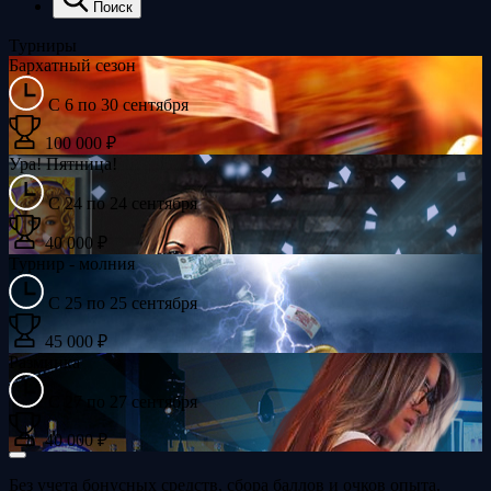
Поиск
Турниры
Бархатный сезон
С 6 по 30 сентября
100 000 ₽
Ура! Пятница!
С 24 по 24 сентября
40 000 ₽
Турнир - молния
С 25 по 25 сентября
45 000 ₽
Разминка
С 27 по 27 сентября
40 000 ₽
Без учета бонусных средств, сбора баллов и очков опыта.