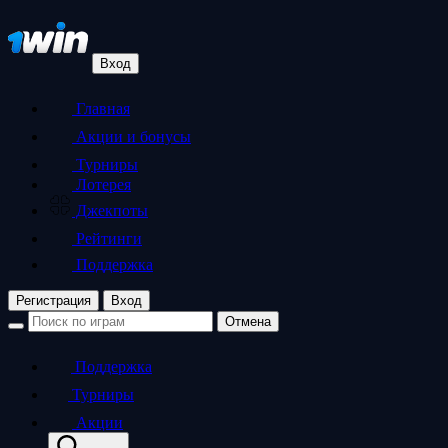
Вход
Главная
Акции и бонусы
Турниры
Лотерея
Джекпоты
Рейтинги
Поддержка
Регистрация
Вход
Отмена
Поддержка
Турниры
Акции