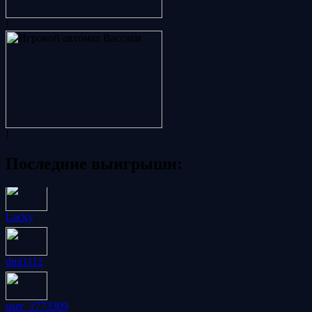
5 880 руб.
Lord Of Ocean
!
Markmark
7 025 руб.
Blackjack
sharpey
6 900 руб.
Sharky
Markmark
!
5 100 руб.
Blackjack
Последние выигрыши:
Удача
9 005 руб.
Book of Ra
Lacky
6 000 руб.
Crazy Monkey
dmi1112
5 000 руб.
Divine Fortune MegaWays™
user_1773309