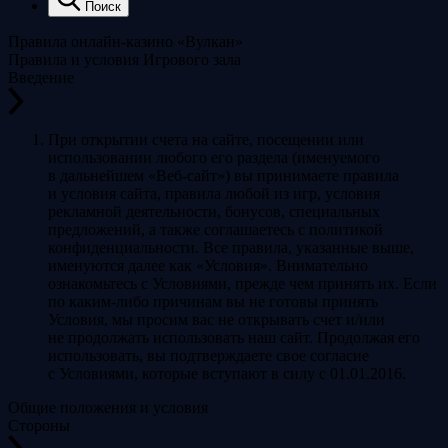
Поиск
Правила онлайн-казино «Вулкан»
Правила и условия Игрового зала
Введение
При открытии счета на сайте, посещении или
использовании любого его раздела (именуемого
в дальнейшем «Веб-сайт») вы принимаете правила
и условия сайта, правила любой из игр, условия
рекламной деятельности, бонусов, специальных
предложений, а также соглашаетесь с политикой
конфиденциальности. Все правила, указанные выше,
именуются далее как «Условия». Внимательно
ознакомьтесь с Условиями, прежде чем принять их. Если
по каким-либо причинам вы не готовы принять
Условия, мы просим вас не открывать счет и/или
не продолжать использовать наш сайт. Продолжая его
использовать, вы подтверждаете свое согласие
с Условиями, которые вступают в силу с 01.01.2016.
Общие положения и условия
Стороны