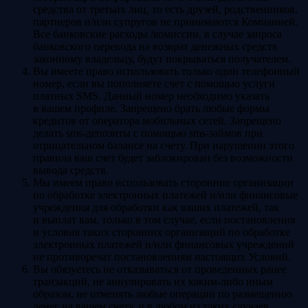
средства от третьих лиц, то есть друзей, родственников,
партнеров и/или супругов не принимаются Компанией.
Все банковские расходы /комиссии, в случае запроса
банковского перевода на возврат денежных средств
законному владельцу, будут покрываться получателем.
Вы имеете право использовать только один телефонный
номер, если вы пополняете счет с помощью услуги
платных SMS. Данный номер необходимо указать
в вашем профиле. Запрещено брать любые формы
кредитов от оператора мобильных сетей. Запрещено
делать sms-депозиты с помощью sms-займов при
отрицательном балансе на счету. При нарушении этого
правила ваш счет будет заблокирован без возможности
вывода средств.
Мы имеем право использовать сторонние организации
по обработке электронных платежей и/или финансовые
учреждения для обработки как ваших платежей, так
и выплат вам, только в том случае, если постановления
и условия таких сторонних организаций по обработке
электронных платежей и/или финансовых учреждений
не противоречат постановлениям настоящих Условий.
Вы обязуетесь не отказываться от проведенных ранее
транзакций, не аннулировать их каким-либо иным
образом, не отменять любые операции по размещению
денег на вашем счету, и в любом из таких случаев