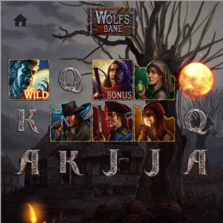
[object HTMLMetaElement]
пополнить счет