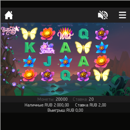
[object HTMLMetaElement]
пополнить счет