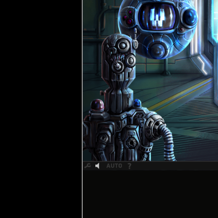
Wild-O-Tron 3000