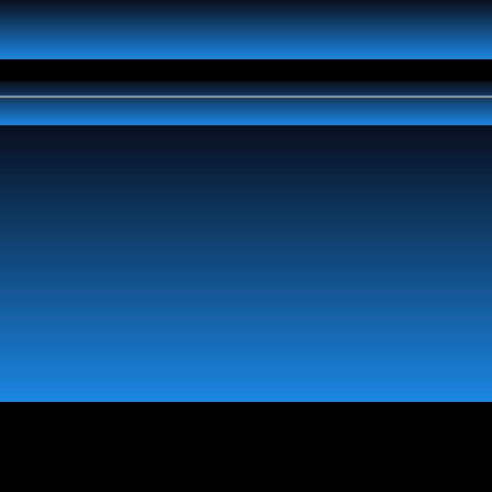
реальные деньги.