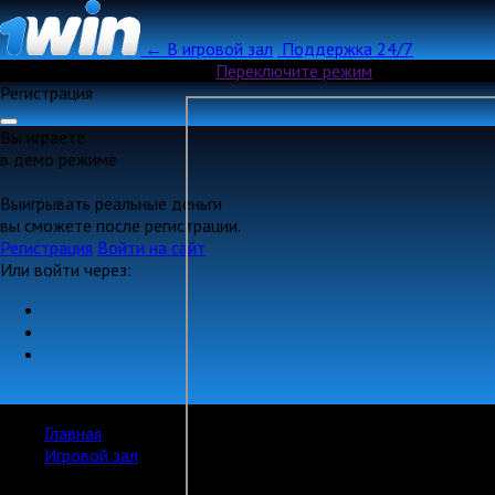
← В игровой зал
Поддержка 24/7
Вы играете в демо-режиме.
Переключите режим
и выигрывайте 
Регистрация
Вы играете
в демо режиме
Выигрывать реальные деньги
вы сможете после регистрации.
Регистрация
Войти на сайт
Или войти через:
Главная
Игровой зал
Cash-o-matic