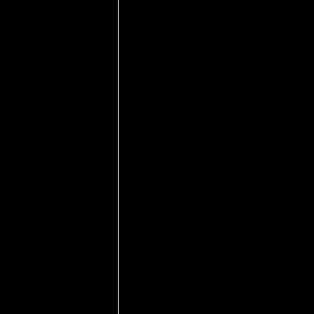
Vikings go Berzerk