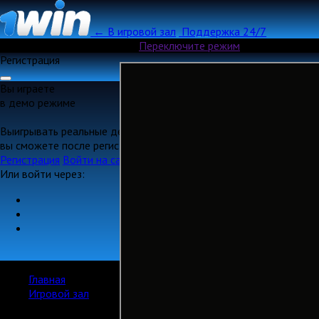
← В игровой зал
Поддержка 24/7
Вы играете в демо-режиме.
Переключите режим
и выигрывайте 
Регистрация
Вы играете
в демо режиме
Выигрывать реальные деньги
вы сможете после регистрации.
Регистрация
Войти на сайт
Или войти через:
Главная
Игровой зал
Butterfly Staxx 2