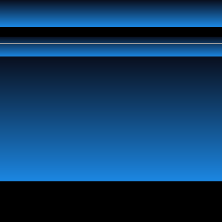
реальные деньги.