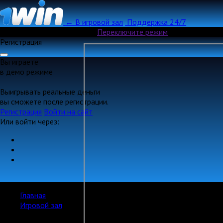
← В игровой зал
Поддержка 24/7
Вы играете в демо-режиме.
Переключите режим
и выигрывайте 
Регистрация
Вы играете
в демо режиме
Выигрывать реальные деньги
вы сможете после регистрации.
Регистрация
Войти на сайт
Или войти через:
Главная
Игровой зал
Fruits and Royals