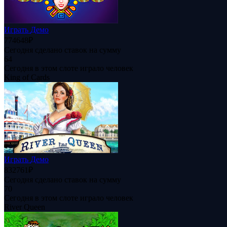
Играть
Демо
774648₽
Сегодня сделано ставок на сумму
64
Сегодня в этом слоте играло человек
King of Cards
Играть
Демо
832761₽
Сегодня сделано ставок на сумму
70
Сегодня в этом слоте играло человек
River Queen