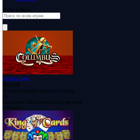
Игры казино
Играть
Демо
585980₽
Сегодня сделано ставок на сумму
29
Сегодня в этом слоте играло человек
Columbus