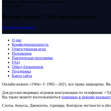
Сегодня в этом слоте играло человек
Always Hot
Возник вопрос? Мы вам поможем!
Служба поддержки
О нас
Конфиденциальность
Ответственная игра
Положения
Партнерская программа
FAQ
Обход блокировок
Поддержка
Карта сайта
Онлайн-казино «1Win» © 1992—2021, все права защищены. Явл
Для русскоговорящих игроков консультации по телефонам: +7(4
Вы также можете воспользоваться
помощью в режиме реально
Слоты, бонусы, Джекпоты, турниры. Контроль честности и абс