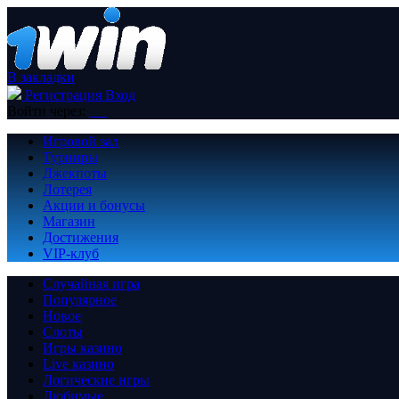
В закладки
Регистрация
Вход
Войти через:
Игровой зал
Турниры
Джекпоты
Лотерея
Акции и бонусы
Магазин
Достижения
VIP-клуб
Случайная игра
Популярное
Новое
Слоты
Игры казино
Live казино
Логические игры
Любимые