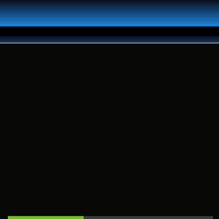
реальные деньги.