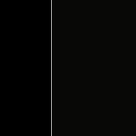
Excalibur