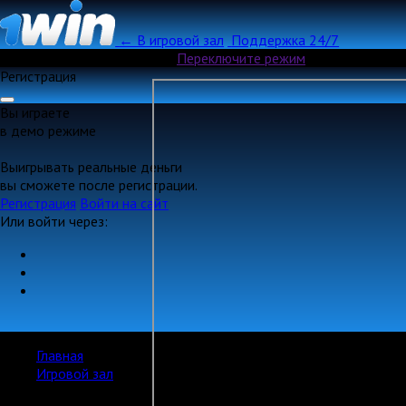
← В игровой зал
Поддержка 24/7
Вы играете в демо-режиме.
Переключите режим
и выигрывайте 
Регистрация
Вы играете
в демо режиме
Выигрывать реальные деньги
вы сможете после регистрации.
Регистрация
Войти на сайт
Или войти через:
Главная
Игровой зал
Black Hawk